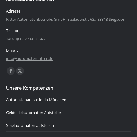
Adresse:
Ritter Automatenbetriebs GmbH, Seelauerstr. 63a 83313 Siegsdorf
Telefon:
+49 (0)8662 / 66 73 45
E-mail:
info@automaten-ritter.de
Finden Sie uns auf:
Facebook
X
page
page
Unsere Kompetenzen
opens
opens
in
in
Automatenaufsteller in München
new
new
Geldspielautomaten Aufsteller
window
window
Spielautomaten aufstellen