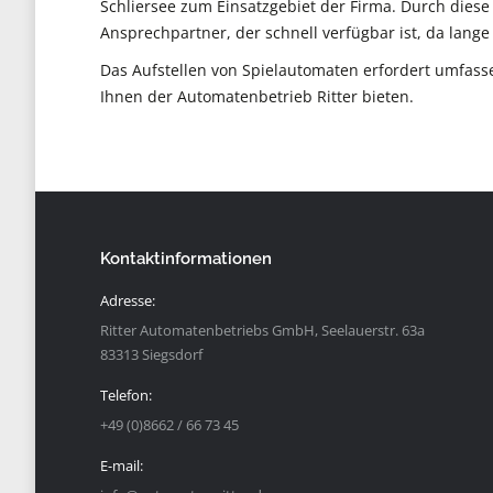
Schliersee zum Einsatzgebiet der Firma. Durch dies
Ansprechpartner, der schnell verfügbar ist, da lange
Das Aufstellen von Spielautomaten erfordert umfas
Ihnen der Automatenbetrieb Ritter bieten.
Kontaktinformationen
Adresse:
Ritter Automatenbetriebs GmbH, Seelauerstr. 63a
83313 Siegsdorf
Telefon:
+49 (0)8662 / 66 73 45
E-mail: