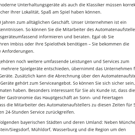
oderne Unterhaltungsgeräte als auch die Klassiker müssen korrek
ucher Ihrer Lokalität, Spaß am Spiel haben können.
0 Jahren zum alltäglichen Geschäft. Unser Unternehmen ist ein
ntnissen. So können Sie die Mitarbeiter des Automatenaufstelle
ngsgeräteumfassend informieren und beraten. Egal ob Sie
Ihren Imbiss oder Ihre Spielothek benötigen – Sie bekommen die
e Anforderungen.
gehören noch weitere umfassende Leistungen und Services zum
der mehrere Spielgeräte entschieden, übernimmt das Unternehmen 
 Geräte. Zusätzlich kann die Abrechnung über den Automatenaufste
Geräte gehört zum Serviceangebot. So können Sie sich sicher sein,
aten haben. Besonders interessant für Sie als Kunde ist, dass die
n der Gastronomie das Hauptgeschäft an Sonn- und Feiertagen
ass die Mitarbeiter des Automatenaufstellers zu diesen Zeiten für 
en 24-Stunden Service zurückgreifen.
n folgenden bayerischen Städten und deren Umland: Neben Münch
ein/Siegsdorf, Mühldorf, Wasserburg und die Region um den