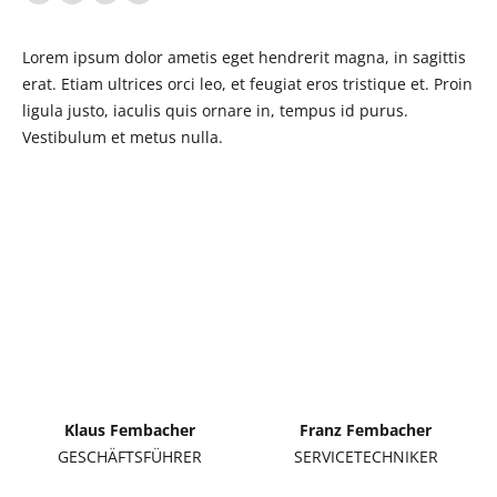
Facebook
Dribbble
Pinterest
Instagram
page
page
page
page
Lorem ipsum dolor ametis eget hendrerit magna, in sagittis
opens
opens
opens
opens
erat. Etiam ultrices orci leo, et feugiat eros tristique et. Proin
in
in
in
in
ligula justo, iaculis quis ornare in, tempus id purus.
new
new
new
new
Vestibulum et metus nulla.
window
window
window
window
Klaus Fembacher
Franz Fembacher
GESCHÄFTSFÜHRER
SERVICETECHNIKER