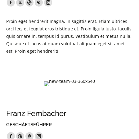
Facebook
X
Dribbble
Pinterest
Instagram
page
page
page
page
page
Proin eget hendrerit magna, in sagittis erat. Etiam ultrices
opens
opens
opens
opens
opens
orci leo, et feugiat eros tristique et. Proin ligula justo, iaculis
in
in
in
in
in
quis ornare in, tempus id purus. Vestibulum et metus nulla.
new
new
new
new
new
Quisque et lacus at quam volutpat aliquam eget sit amet
window
window
window
window
window
est. Proin eget hendrerit!
Franz Fembacher
GESCHÄFTSFÜHRER