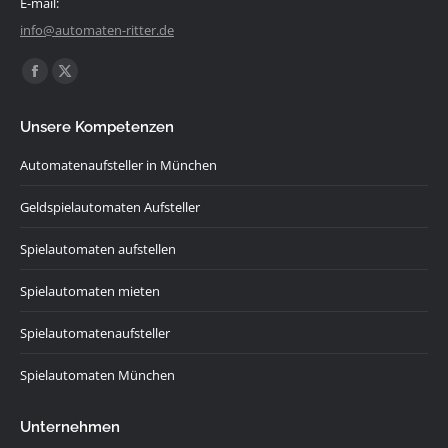
E-mail:
info@automaten-ritter.de
Finden Sie uns auf:
Facebook
X
page
page
Unsere Kompetenzen
opens
opens
in
in
Automatenaufsteller in München
new
new
Geldspielautomaten Aufsteller
window
window
Spielautomaten aufstellen
Spielautomaten mieten
Spielautomatenaufsteller
Spielautomaten München
Unternehmen