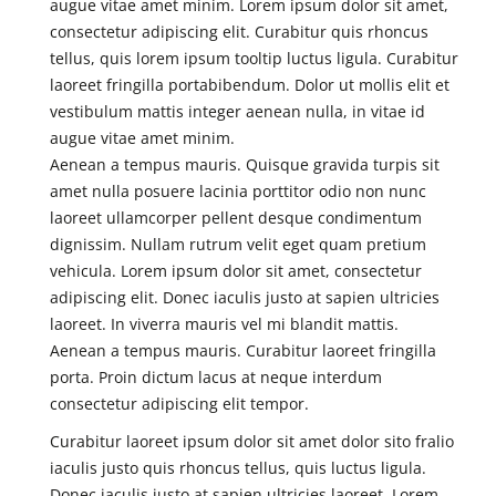
augue vitae amet minim. Lorem ipsum dolor sit amet,
consectetur adipiscing elit. Curabitur quis rhoncus
tellus, quis lorem ipsum tooltip luctus ligula. Curabitur
laoreet fringilla portabibendum. Dolor ut mollis elit et
vestibulum mattis integer aenean nulla, in vitae id
augue vitae amet minim.
Aenean a tempus mauris. Quisque gravida turpis sit
amet nulla posuere lacinia porttitor odio non nunc
laoreet ullamcorper pellent desque condimentum
dignissim. Nullam rutrum velit eget quam pretium
vehicula. Lorem ipsum dolor sit amet, consectetur
adipiscing elit. Donec iaculis justo at sapien ultricies
laoreet. In viverra mauris vel mi blandit mattis.
Aenean a tempus mauris. Curabitur laoreet fringilla
porta. Proin dictum lacus at neque interdum
consectetur adipiscing elit tempor.
Curabitur laoreet ipsum dolor sit amet dolor sito fralio
iaculis justo quis rhoncus tellus, quis luctus ligula.
Donec iaculis justo at sapien ultricies laoreet. Lorem